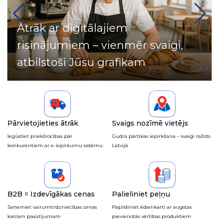
Ātrāk ar digitālajiem
risinājumiem – vienmēr svaigi,
atbilstoši Jūsu grafikam
Pārvietojieties ātrāk
Svaigs nozīmē vietējs
Iegūstiet priekšrocības pār
Gudra pārtikas iepirkšana – svaigi ražots
konkurentiem ar e-iepirkumu sistēmu
Latvijā
B2B = Izdevīgākas cenas
Palieliniet peļņu
Saņemiet vairumtirdzniecības cenas
Papildiniet ēdienkarti ar augstas
katram pasūtījumam
pievienotās vērtības produktiem