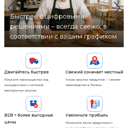
Быстрее с цифровыми
решениями – всегда свежо, в
Ваши надежные бренды –
Более умная планировка
соответствии с вашим графиком
теперь всего в одном клике
запасов для большей прибыли
Двигайтесь быстрее
Свежий означает местный
Получите преимущества над
Умная закупка продуктов — свежее
конкурентами с системой
производство в Латвии
электронных закупок
B2B = более выгодные
Увеличьте прибыль
цены
Пополните меню продуктами с