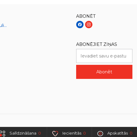
ABONĒT
Sāļie gatavie ēdieni un kulinārija
ABONĒJIET ZIŅAS
Abonēt
Salīdzināšana
0
Iecienītās
0
Apskatītās
0