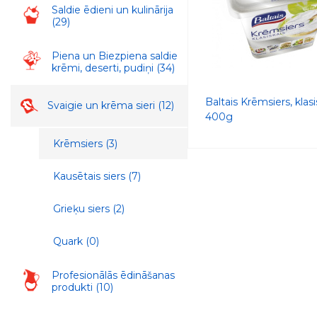
Saldie ēdieni un kulinārija
(29)
Piena un Biezpiena saldie
krēmi, deserti, pudiņi
(34)
Baltais Krēmsiers, klasi
Svaigie un krēma sieri
(12)
400g
Krēmsiers
(3)
Kausētais siers
(7)
Grieķu siers
(2)
Quark
(0)
Profesionālās ēdināšanas
produkti
(10)