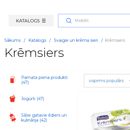
KATALOGS
Sākums
/
Katalogs
/
Svaigie un krēma sieri
/
Krēmsiers
Krēmsiers
Pamata piena produkti
vispirms populārs
(47)
Jogurti
(47)
Sāļie gatavie ēdieni un
kulinārija
(42)