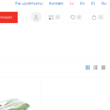
Par uzņēmumu
Kontakti
Lv
En
Et
Ru
0
0
0
Meklēt