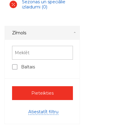
Sezonas un speciālie
izlaidumi
(0)
Zīmols
Baltais
Pieteikties
Atiestatīt filtru