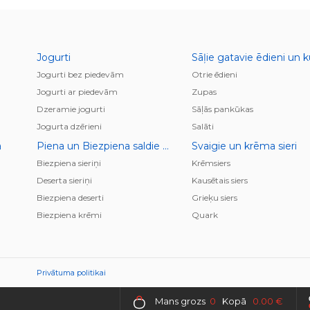
Jogurti
Jogurti bez piedevām
Otrie ēdieni
Jogurti ar piedevām
Zupas
Dzeramie jogurti
Sāļās pankūkas
Jogurta dzērieni
Salāti
a
Piena un Biezpiena saldie krēmi, deserti, pudiņi
Svaigie un krēma sieri
Biezpiena sieriņi
Krēmsiers
Deserta sieriņi
Kausētais siers
Biezpiena deserti
Grieķu siers
Biezpiena krēmi
Quark
Privātuma politikai
Mans grozs
0
Kopā
0.00 €