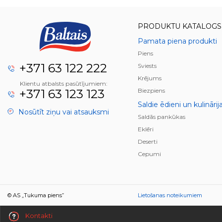
PRODUKTU KATALOGS
Pamata piena produkti
Piens
+371 63 122 222
Sviests
Krējums
Klientu atbalsts pasūtījumiem:
+371 63 123 123
Biezpiens
Saldie ēdieni un kulinārij
Nosūtīt ziņu vai atsauksmi
Saldās pankūkas
Eklēri
Deserti
Cepumi
© AS „Tukuma piens”
Lietošanas noteikumiem
Kontakti