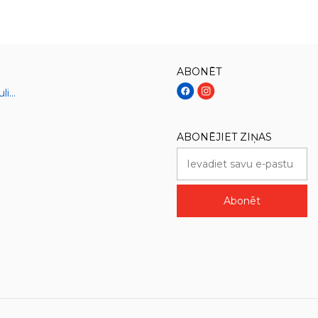
ABONĒT
Sāļie gatavie ēdieni un kulinārija
ABONĒJIET ZIŅAS
Abonēt