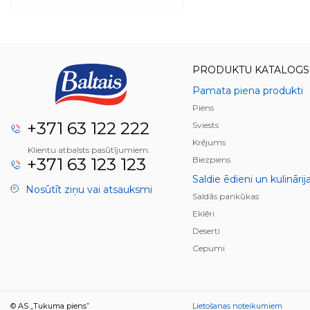
PRODUKTU KATALOGS
Pamata piena produkti
Piens
+371 63 122 222
Sviests
Krējums
Klientu atbalsts pasūtījumiem:
+371 63 123 123
Biezpiens
Saldie ēdieni un kulinārij
Nosūtīt ziņu vai atsauksmi
Saldās pankūkas
Eklēri
Deserti
Cepumi
© AS „Tukuma piens”
Lietošanas noteikumiem