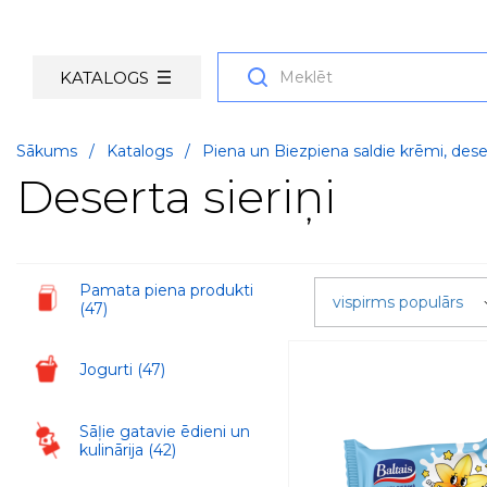
KATALOGS
Sākums
/
Katalogs
/
Piena un Biezpiena saldie krēmi, deser
Deserta sieriņi
Pamata piena produkti
vispirms populārs
(47)
Jogurti
(47)
Sāļie gatavie ēdieni un
kulinārija
(42)