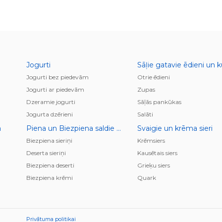
Jogurti
Jogurti bez piedevām
Otrie ēdieni
Jogurti ar piedevām
Zupas
Dzeramie jogurti
Sāļās pankūkas
Jogurta dzērieni
Salāti
a
Piena un Biezpiena saldie krēmi, deserti, pudiņi
Svaigie un krēma sieri
Biezpiena sieriņi
Krēmsiers
Deserta sieriņi
Kausētais siers
Biezpiena deserti
Grieķu siers
Biezpiena krēmi
Quark
Privātuma politikai