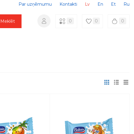
Par uzņēmumu
Kontakti
Lv
En
Et
Ru
0
0
0
Meklēt