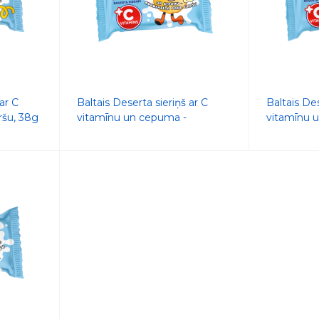
ar C
Baltais Deserta sieriņš ar C
Baltais Des
ršu, 38g
vitamīnu un cepuma -
vitamīnu 
kondensētā piena garšu, 38g