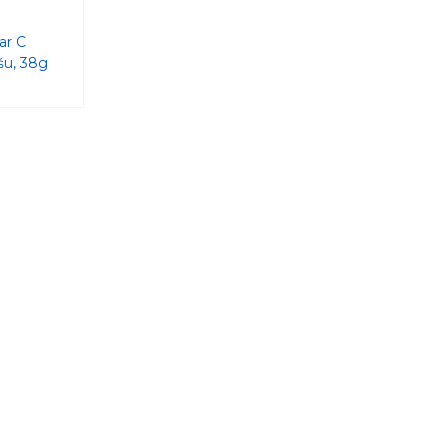
ar C
šu, 38g