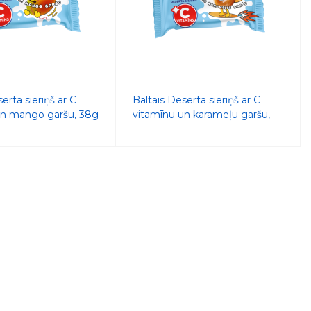
erta sieriņš ar C
Baltais Deserta sieriņš ar C
un mango garšu, 38g
vitamīnu un karameļu garšu,
38g