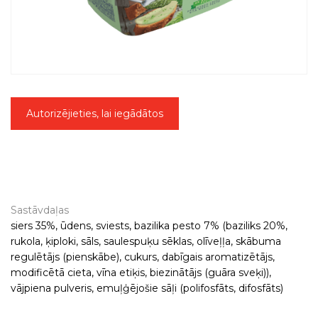
Autorizējieties, lai iegādātos
Sastāvdaļas
siers 35%, ūdens, sviests, bazilika pesto 7% (baziliks 20%,
rukola, ķiploki, sāls, saulespuķu sēklas, olīveļļa, skābuma
regulētājs (pienskābe), cukurs, dabīgais aromatizētājs,
modificētā cieta, vīna etiķis, biezinātājs (guāra sveķi)),
vājpiena pulveris, emuļģējošie sāļi (polifosfāts, difosfāts)