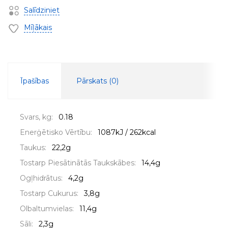
Salīdziniet
Mīļākais
Īpašības
Pārskats (
0
)
Svars, kg:
0.18
Enerģētisko Vērtību:
1087kJ / 262kcal
Taukus:
22,2g
Tostarp Piesātinātās Taukskābes:
14,4g
Ogļhidrātus:
4,2g
Tostarp Cukurus:
3,8g
Olbaltumvielas:
11,4g
Sāli:
2,3g