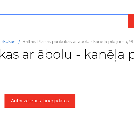
ankūkas
/
Baltais Plānās pankūkas ar ābolu - kanēļa pildījumu, 9
kas ar ābolu - kanēļa 
Autorizējieties, lai iegādātos