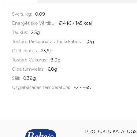
Svars, kg:
0.09
Enerģētisko Vērtību:
614 kJ / 145 kcal
Taukus:
2,5g
Tostarp Piesātinātās Taukskābes:
1,0g
Ogļhidrātus:
23,9g
Tostarp Cukurus:
8,0g
Olbaltumvielas:
6,8g
Sāli:
0,38g
Uzglabāšanas temperatūra:
+2 - +6C
PRODUKTU KATALOGS