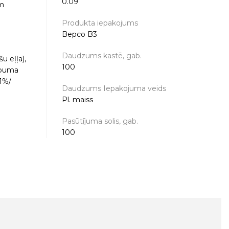
0.09
em
Produkta iepakojums
Bepco B3
Daudzums kastē, gab.
u eļļa),
100
kābuma
,1%/
Daudzums Iepakojuma veids
Pl. maiss
Pasūtījuma solis, gab.
100