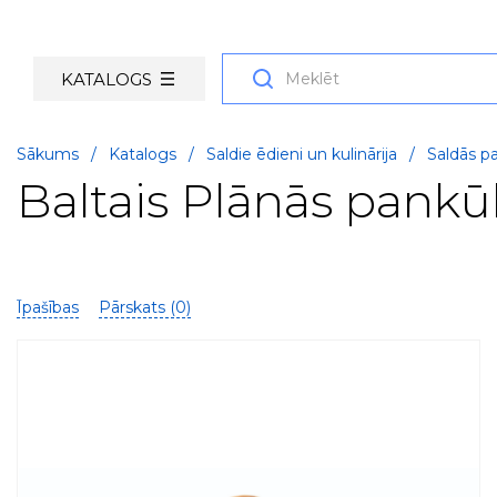
KATALOGS
Sākums
/
Katalogs
/
Saldie ēdieni un kulinārija
/
Saldās p
Baltais Plānās pankū
Īpašības
Pārskats (
0
)