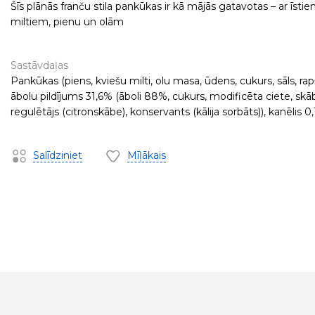
Šīs plānās franču stila pankūkas ir kā mājās gatavotas – ar īsti
miltiem, pienu un olām
Sastāvdaļas
Pankūkas (piens, kviešu milti, olu masa, ūdens, cukurs, sāls, rapš
ābolu pildījums 31,6% (āboli 88%, cukurs, modificēta ciete, s
regulētājs (citronskābe), konservants (kālija sorbāts)), kanēlis 0
Salīdziniet
Mīļākais