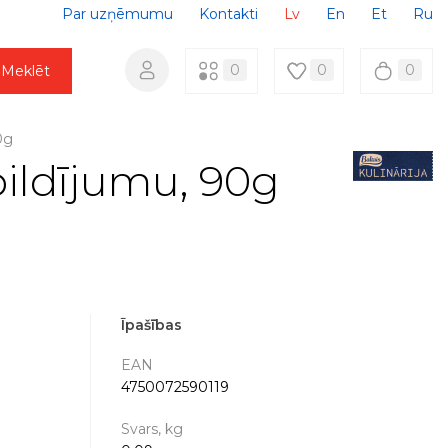
Par uzņēmumu
Kontakti
Lv
En
Et
Ru
0
0
0
Meklēt
0g
pildījumu, 90g
Īpašības
EAN
4750072590119
Svars, kg