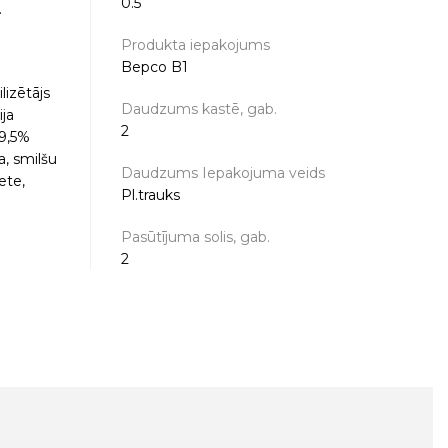
0.5
.
Produkta iepakojums
Bepco B1
lizētājs
Daudzums kastē, gab.
ija
2
19,5%
a, smilšu
Daudzums Iepakojuma veids
ete,
Pl.trauks
Pasūtījuma solis, gab.
2