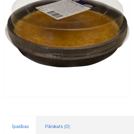
Īpašības
Pārskats (
0
)