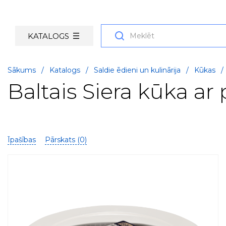
KATALOGS
Sākums
/
Katalogs
/
Saldie ēdieni un kulinārija
/
Kūkas
/
Baltais Siera kūka ar
Īpašības
Pārskats (
0
)