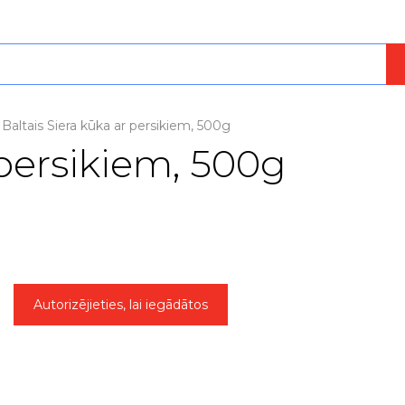
Baltais Siera kūka ar persikiem, 500g
 persikiem, 500g
Autorizējieties, lai iegādātos