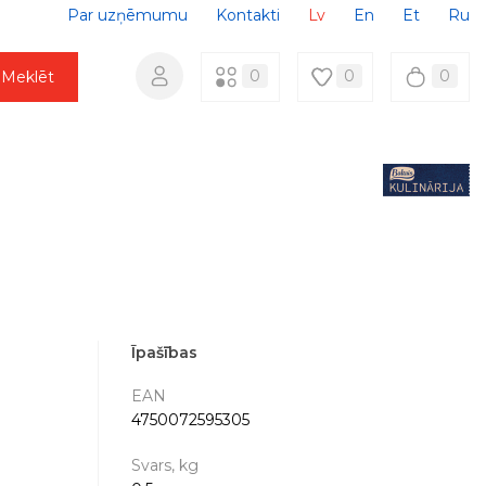
Par uzņēmumu
Kontakti
Lv
En
Et
Ru
0
0
0
Meklēt
Īpašības
EAN
4750072595305
Svars, kg