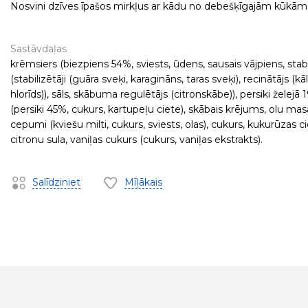
Nosvini dzīves īpašos mirkļus ar kādu no debešķīgajām kūkām
Sastāvdaļas
krēmsiers (biezpiens 54%, sviests, ūdens, sausais vājpiens, stabi
(stabilizētāji (guāra sveķi, karagināns, taras sveķi), recinātājs (kāl
hlorīds)), sāls, skābuma regulētājs (citronskābe)), persiki želejā 
(persiki 45%, cukurs, kartupeļu ciete), skābais krējums, olu mas
cepumi (kviešu milti, cukurs, sviests, olas), cukurs, kukurūzas ci
citronu sula, vaniļas cukurs (cukurs, vaniļas ekstrakts).
Salīdziniet
Mīļākais