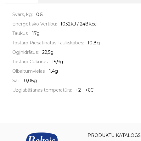
Svars, kg:
0.5
Enerģētisko Vērtību:
1032KJ / 248Kcal
Taukus:
17g
Tostarp Piesātinātās Taukskābes:
10,8g
Ogļhidrātus:
22,5g
Tostarp Cukurus:
15,9g
Olbaltumvielas:
1,4g
Sāli:
0,06g
Uzglabāšanas temperatūra:
+2 - +6C
PRODUKTU KATALOGS