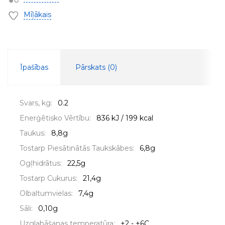
Mīļākais
Īpašības
Pārskats (
0
)
Svars, kg:
0.2
Enerģētisko Vērtību:
836 kJ / 199 kcal
Taukus:
8,8g
Tostarp Piesātinātās Taukskābes:
6,8g
Ogļhidrātus:
22,5g
Tostarp Cukurus:
21,4g
Olbaltumvielas:
7,4g
Sāli:
0,10g
Uzglabāšanas temperatūra:
+2 - +6C