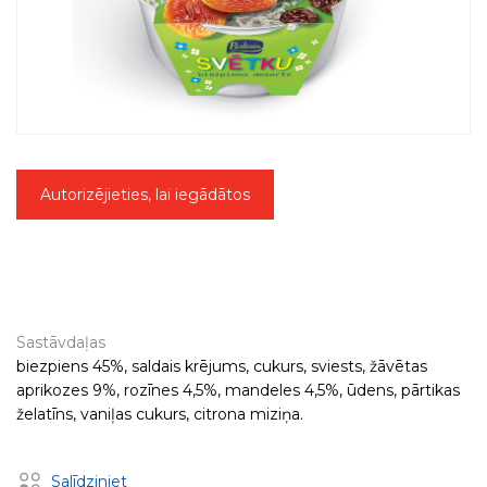
Autorizējieties, lai iegādātos
Sastāvdaļas
biezpiens 45%, saldais krējums, cukurs, sviests, žāvētas
aprikozes 9%, rozīnes 4,5%, mandeles 4,5%, ūdens, pārtikas
želatīns, vaniļas cukurs, citrona miziņa.
Salīdziniet