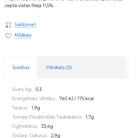
cepta vistas fileja 11,5%.
Salīdziniet
Mīļākais
Īpašības
Pārskats (
0
)
Svars, kg:
0.3
Enerģētisko Vērtību:
740 kJ / 175 kcal
Taukus:
1,9g
Tostarp Piesātinātās Taukskābes:
1,7g
Ogļhidrātus:
33,4g
Tostarp Cukurus:
2,9g