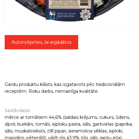
Autorizējieties, lai iegādātos
Gardu produktu klāsts, kas izgatavots pēc tradicionālām
receptēm. Roku darbs, nemainīga kvalitāte.
Sastāvdaļas
mērce ar tomātiem 44,6% (saldais krējums, cukurs, ūdens,
sīpoli, burkāni, tomāti, ķiploku pasta, sāls, garšvielas (paprika,
sāls, muskatrieksts, čillī pipari, sieramoliņa sēklas, ķiploki,
majorāns, pētersīļi)), vārīti rīsi 43,9% (rīsi, sāls, rapšu eļļa),