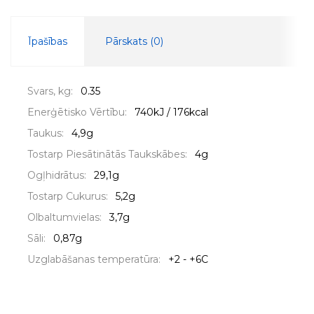
Īpašības
Pārskats (
0
)
Svars, kg:
0.35
Enerģētisko Vērtību:
740kJ / 176kcal
Taukus:
4,9g
Tostarp Piesātinātās Taukskābes:
4g
Ogļhidrātus:
29,1g
Tostarp Cukurus:
5,2g
Olbaltumvielas:
3,7g
Sāli:
0,87g
Uzglabāšanas temperatūra:
+2 - +6C