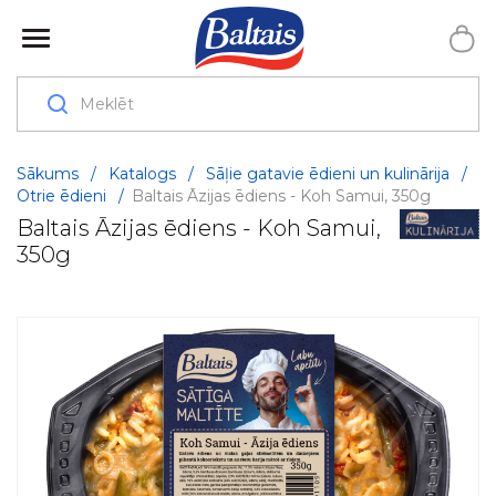
Sākums
/
Katalogs
/
Sāļie gatavie ēdieni un kulinārija
/
Otrie ēdieni
/
Baltais Āzijas ēdiens - Koh Samui, 350g
Baltais Āzijas ēdiens - Koh Samui,
350g