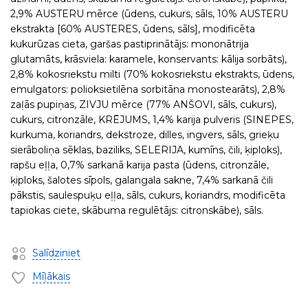
2,9% AUSTERU mērce (ūdens, cukurs, sāls, 10% AUSTERU
ekstrakta [60% AUSTERES, ūdens, sāls], modificēta
kukurūzas cieta, garšas pastiprinātājs: mononātrija
glutamāts, krāsviela: karamele, konservants: kālija sorbāts),
2,8% kokosriekstu milti (70% kokosriekstu ekstrakts, ūdens,
emulgators: polioksietilēna sorbitāna monostearāts), 2,8%
zaļās pupiņas, ZIVJU mērce (77% ANŠOVI, sāls, cukurs),
cukurs, citronzāle, KRĒJUMS, 1,4% karija pulveris (SINEPES,
kurkuma, koriandrs, dekstroze, dilles, ingvers, sāls, grieķu
sierāboliņa sēklas, baziliks, SELERIJA, kumīns, čili, ķiploks),
rapšu eļļa, 0,7% sarkanā karija pasta (ūdens, citronzāle,
ķiploks, šalotes sīpols, galangala sakne, 7,4% sarkanā čili
pākstis, saulespuķu eļļa, sāls, cukurs, koriandrs, modificēta
tapiokas ciete, skābuma regulētājs: citronskābe), sāls.
Salīdziniet
Mīļākais