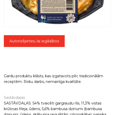
Autorizējieties, lai iegādātos
Gardu produktu klāsts, kas izgatavots pēc tradicionālām
receptēm. Roku darbs, nemainīga kvalitāte.
Sastāvdaļas
SASTĀVDAĻAS: 54% tvaicēti gargraudu rīsi, 11,3% vistas
krūtiņas fileja, ūdens, 5,6% bambusa dzinumi (bambusa
dzinumi, ūdens, skābuma regulētājs: citronskābe), paprika,