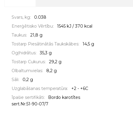
Svars, kg:
0.038
Enerģētisko Vērtību:
1545 kJ / 370 kcal
Taukus:
21,8 g
Tostarp Piesātinātās Taukskābes:
14,5 g
Ogļhidrātus:
35,3 g
Tostarp Cukurus:
29,2 g
Olbaltumvielas:
8,2 g
Sāli:
0,2 g
Uzglabāšanas temperatūra:
+2 - +6C
Īpašie sertifikāti:
Bordo karotītes
sert.Nr.51-90-07/7