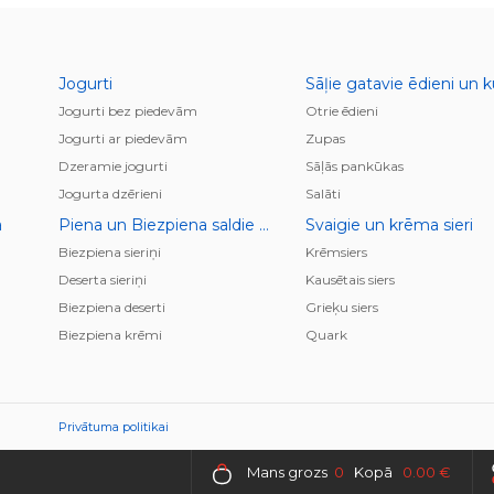
Jogurti
Jogurti bez piedevām
Otrie ēdieni
Jogurti ar piedevām
Zupas
Dzeramie jogurti
Sāļās pankūkas
Jogurta dzērieni
Salāti
a
Piena un Biezpiena saldie krēmi, deserti, pudiņi
Svaigie un krēma sieri
Biezpiena sieriņi
Krēmsiers
Deserta sieriņi
Kausētais siers
Biezpiena deserti
Grieķu siers
Biezpiena krēmi
Quark
Privātuma politikai
Mans grozs
0
Kopā
0.00 €