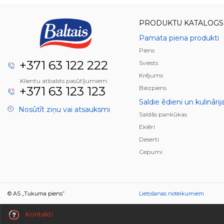
PRODUKTU KATALOGS
Pamata piena produkti
Piens
+371 63 122 222
Sviests
Krējums
Klientu atbalsts pasūtījumiem:
+371 63 123 123
Biezpiens
Saldie ēdieni un kulinārij
Nosūtīt ziņu vai atsauksmi
Saldās pankūkas
Eklēri
Deserti
Cepumi
© AS „Tukuma piens”
Lietošanas noteikumiem
Kontakti