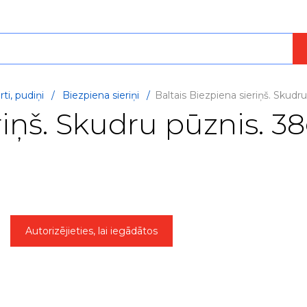
ti, pudiņi
/
Biezpiena sieriņi
/
Baltais Biezpiena sieriņš. Skudr
riņš. Skudru pūznis. 3
Autorizējieties, lai iegādātos