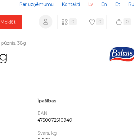
Par uzņēmumu
Kontakti
Lv
En
Et
Ru
0
0
0
Meklēt
u pūznis. 38g
8g
Īpašības
EAN
4750072510940
Svars, kg