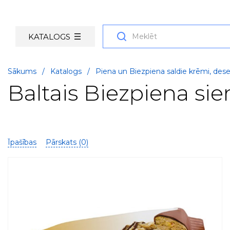
KATALOGS
Sākums
/
Katalogs
/
Piena un Biezpiena saldie krēmi, deser
Baltais Biezpiena sie
Īpašības
Pārskats (
0
)