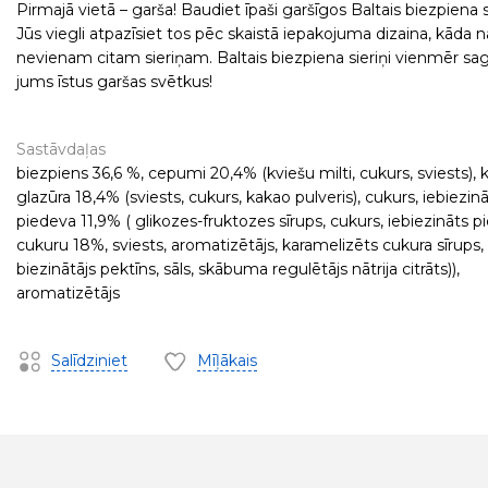
Pirmajā vietā – garša! Baudiet īpaši garšīgos Baltais biezpiena s
Jūs viegli atpazīsiet tos pēc skaistā iepakojuma dizaina, kāda 
nevienam citam sieriņam. Baltais biezpiena sieriņi vienmēr sa
jums īstus garšas svētkus!
Sastāvdaļas
biezpiens 36,6 %, cepumi 20,4% (kviešu milti, cukurs, sviests),
glazūra 18,4% (sviests, cukurs, kakao pulveris), cukurs, iebiezin
piedeva 11,9% ( glikozes-fruktozes sīrups, cukurs, iebiezināts p
cukuru 18%, sviests, aromatizētājs, karamelizēts cukura sīrups,
biezinātājs pektīns, sāls, skābuma regulētājs nātrija citrāts)),
aromatizētājs
Salīdziniet
Mīļākais