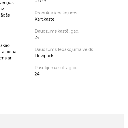
0.038
ieriņus.
nav
Produkta iepakojums
gādās
Kart.kaste
Daudzums kastē, gab.
24
 kakao
Daudzums Iepakojuma veids
ātā piena
Flowpack
iens ar
Pasūtījuma solis, gab.
24