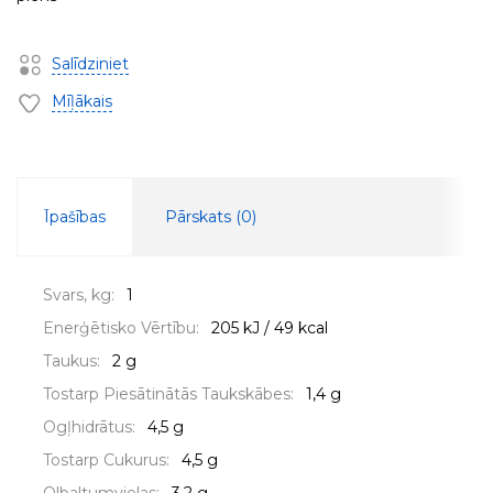
Salīdziniet
Mīļākais
Īpašības
Pārskats (
0
)
Svars, kg:
1
Enerģētisko Vērtību:
205 kJ / 49 kcal
Taukus:
2 g
Tostarp Piesātinātās Taukskābes:
1,4 g
Ogļhidrātus:
4,5 g
Tostarp Cukurus:
4,5 g
Olbaltumvielas:
3,2 g