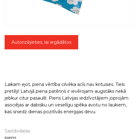
Autorizējieties, lai iegādātos
Laikam ejot, piena vērtība cilvēka acīs nav kritusies. Tieši
pretēji! Latvijā piena patēriņš ir ievērojami augstāks nekā
jebkur citur pasaulē. Piens Latvijas iedzīvotājiem joprojām
asociējas ar dabisku un veselīgu spēka avotu no laukiem,
kas sniedz dienas pozitīvās enerģijas devu.
Sastāvdaļas
piens