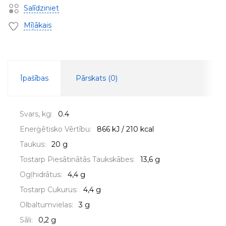
Salīdziniet
Mīļākais
Īpašības
Pārskats (
0
)
Svars, kg:
0.4
Enerģētisko Vērtību:
866 kJ / 210 kcal
Taukus:
20 g
Tostarp Piesātinātās Taukskābes:
13,6 g
Ogļhidrātus:
4,4 g
Tostarp Cukurus:
4,4 g
Olbaltumvielas:
3 g
Sāli:
0,2 g