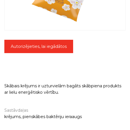
Autorizējieties, lai iegādātos
Skābais krējums ir uzturvielām bagāts skābpiena produkts
ar lielu enerģētisko vērtību.
Sastāvdaļas
krējums, pienskābes baktēriju ieraaugs