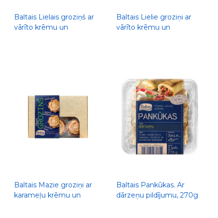
Baltais Lielais groziņš ar
Baltais Lielie groziņi ar
vārīto krēmu un
vārīto krēmu un
persikiem, 200g
ananāsiem, 200g
Baltais Mazie groziņi ar
Baltais Pankūkas. Ar
karameļu krēmu un
dārzeņu pildījumu, 270g
apelsīnu pildījumu, 204g