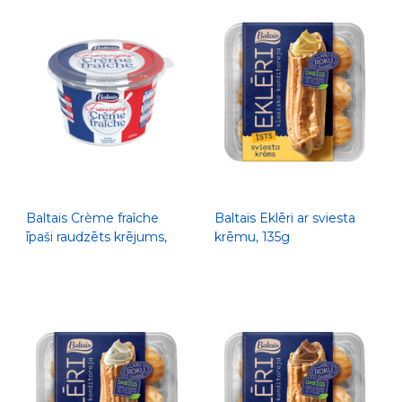
Baltais Crème fraîche
Baltais Eklēri ar sviesta
īpaši raudzēts krējums,
krēmu, 135g
500g