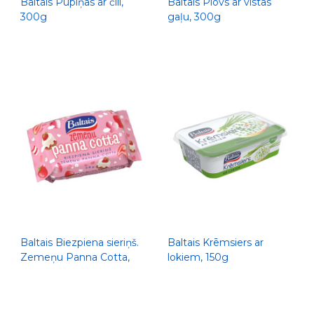
Baltais Pupiņas ar čili,
Baltais Plovs ar vistas
300g
gaļu, 300g
Baltais Biezpiena sieriņš.
Baltais Krēmsiers ar
Zemeņu Panna Cotta,
lokiem, 150g
38g